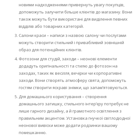
новими надходженнями привернуть увагу покупців,
допоможуть залучити більше клієнтів до магазину. Вони
також можуть бути використані для виділення певних
відділів або товарних категорій.
Салони краси – написи з назвою салону чи послугами
можуть створити стильний і привабливий зовнішній
образ для потенційних клієнтів.
Фотозони для студій, заходи – неонові елементи
додадуть оригінальності та стилю до фотозон на
заходах, таких як весілля, вечірки чи корпоративні
заходи. Вони створять атмосферу свята, допоможуть
гостям створити яскраві знімки, що запам’ятовуються.
Для домашнього користування – створення
домашнього затишку, стильного інтер’єру потребує не
лише гарного дизайну, а й грамотного освітлення з
правильним акцентом. Установка гнучкої світлодіодної
неонової вивіски може додати родзинки вашому
помешканню.