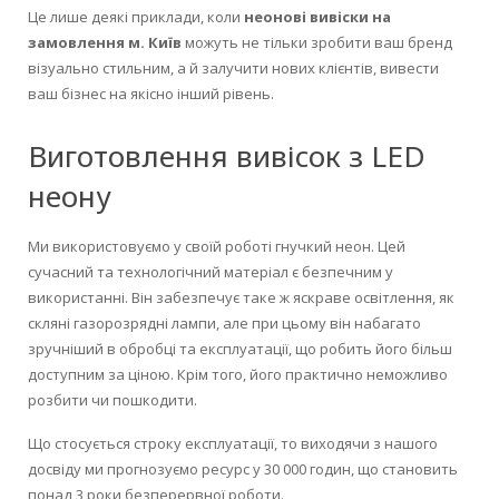
Це лише деякі приклади, коли
неонові вивіски на
замовлення м. Київ
можуть не тільки зробити ваш бренд
візуально стильним, а й залучити нових клієнтів, вивести
ваш бізнес на якісно інший рівень.
Виготовлення вивісок з LED
неону
Ми використовуємо у своїй роботі гнучкий неон. Цей
сучасний та технологічний матеріал є безпечним у
використанні. Він забезпечує таке ж яскраве освітлення, як
скляні газорозрядні лампи, але при цьому він набагато
зручніший в обробці та експлуатації, що робить його більш
доступним за ціною. Крім того, його практично неможливо
розбити чи пошкодити.
Що стосується строку експлуатації, то виходячи з нашого
досвіду ми прогнозуємо ресурс у 30 000 годин, що становить
понад 3 роки безперервної роботи.