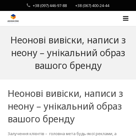
+38 (097) 446-97-88
+38 (067) 400-24-44
Виготовлення вивісок
Неонові вивіски, написи з
Оформлення дозволів
неону – унікальний образ
Про компанію
вашого бренду
Послуги
Галерея
Неонові вивіски, написи з
Контакти
неону – унікальний образ
вашого бренду
Залучення клієнтів – головна мета будь-якої реклами, а